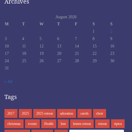
Archives
August 2026
M
T
W
T
F
S
S
1
2
3
4
5
6
7
8
9
10
11
12
13
14
15
16
17
18
19
20
21
22
23
24
25
26
27
28
29
30
31
« Jul
Tags
2017
2025
2025 retreat
adoration
carols
choir
christmas
events
Health
lent
lenten retreat
retreat
rtptca