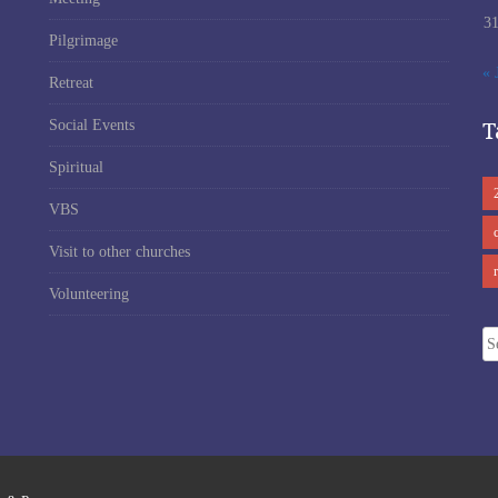
3
Pilgrimage
« 
Retreat
T
Social Events
Spiritual
VBS
Visit to other churches
Volunteering
Se
fo