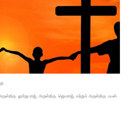
று .
ுள்திரு. லூர்து ராஜ், அருள்திரு. ஜெயராஜ், மற்றும் அருள்திரு. பயஸ்