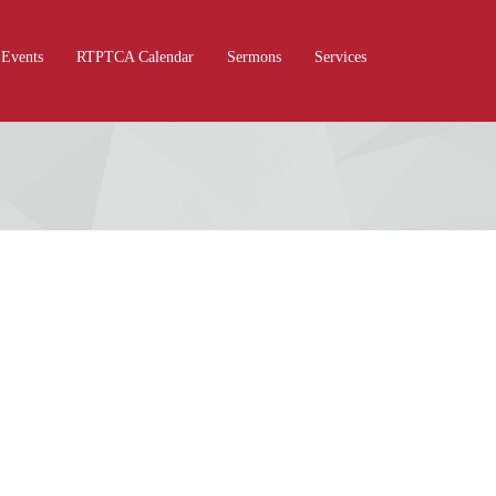
Events
RTPTCA Calendar
Sermons
Services