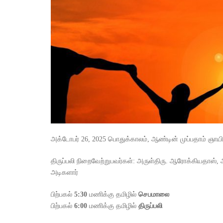
அக்டோபர் 26, 2025 பொதுக்காலம், ஆண்டின் முப்பதாம் ஞாயி
திருப்பலி நிறைவேற்றுபவர்கள்: அருள்திரு. ஆரோக்கியதாஸ், அர
அடிகளார்
பிற்பகல்
5:30
மணிக்கு தமிழில்
செப
மாலை
பிற்பகல்
6:00
மணிக்கு தமிழில்
திருப்பலி