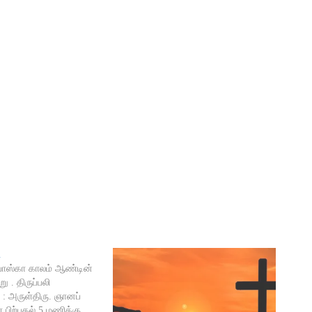
ி
3 பாஸ்கா காலம் ஆண்டின்
 . திருப்பலி
 : அருள்திரு. ஞானப்
 பிற்பகல் 5 மணிக்கு