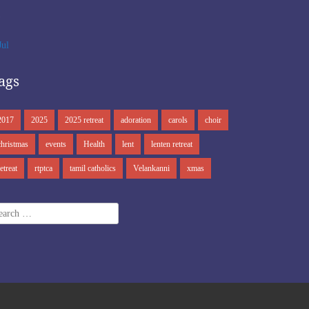
1
Jul
ags
2017
2025
2025 retreat
adoration
carols
choir
christmas
events
Health
lent
lenten retreat
retreat
rtptca
tamil catholics
Velankanni
xmas
arch
r: