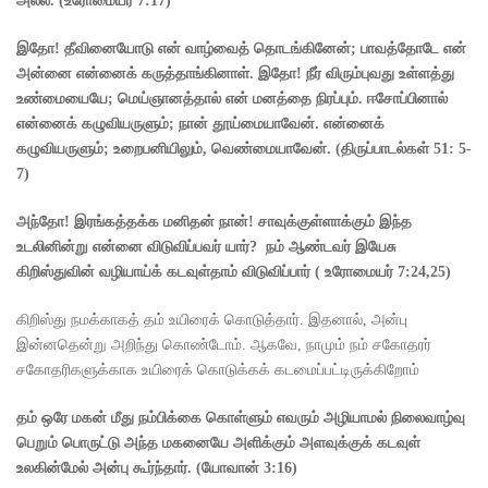
அல்ல.
(
உரோமையர்
7:17)
இதோ! தீவினையோடு
என் வாழ்வைத் தொடங்கினேன்
;
பாவத்தோடே என்
அன்னை
என்னைக் கருத்தாங்கினாள்.
இதோ! நீர் விரும்புவது
உள்ளத்து
உண்மையையே
;
மெய்ஞானத்தால் என் மனத்தை நிரப்பும்.
ஈசோப்பினால்
என்னைக் கழுவியருளும்
;
நான் தூய்மையாவேன்.
என்னைக்
கழுவியருளும்
;
உறைபனியிலும்
,
வெண்மையாவேன்.
(
திருப்பாடல்கள்
51: 5-
7)
அந்தோ! இரங்கத்தக்க மனிதன் நான்! சாவுக்குள்ளாக்கும் இந்த
உடலினின்று என்னை விடுவிப்பவர் யார்
?
நம் ஆண்டவர் இயேசு
கிறிஸ்துவின் வழியாய்க் கடவுள்தாம் விடுவிப்பார்
(
உரோமையர்
7:24,25)
கிறிஸ்து நமக்காகத் தம் உயிரைக் கொடுத்தார். இதனால், அன்பு
இன்னதென்று அறிந்து கொண்டோம். ஆகவே, நாமும் நம் சகோதரர்
சகோதரிகளுக்காக உயிரைக் கொடுக்கக் கடமைப்பட்டிருக்கிறோம்
தம் ஒரே மகன் மீது நம்பிக்கை கொள்ளும் எவரும் அழியாமல் நிலைவாழ்வு
பெறும் பொருட்டு அந்த மகனையே அளிக்கும் அளவுக்குக் கடவுள்
உலகின்மேல் அன்பு கூர்ந்தார்.
(
யோவான்
3:16)