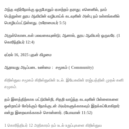
அந்த எதிர்நோக்கு ஒருபோதும் ஏமாற்றம் தராது
;
எனெனில்
,
நாம்
பெற்றுள்ள தூய ஆவியின் வழியாய்க் கடவுளின் அன்பு நம் உள்ளங்களில்
பொழியப்பட்டுள்ளது.
(
உரோமையர்
5:5)
அருள்கொடைகள் பலவகையுண்டு
;
ஆனால்
,
தூய ஆவியார் ஒருவரே.
(1
கொரிந்தியர்
12:4)
ஏப்ரல்
16, 2025
புதன் கிழமை
ஆறாவது அடிப்படை உண்மை :
சமூகம்
( Community)
கிறிஸ்துவ சமூகம் கிறிஸ்துவின் உடல். இயேசுவின் ராஜ்யத்தின் முதல் கனி
சமூகம்.
தம் இனத்திற்காக மட்டுமின்றி
,
சிதறி வாழ்ந்த கடவுளின் பிள்ளைகளை
ஒன்றாய்ச் சேர்க்கும் நோக்குடன் அவர்களுக்காகவும் இறக்கப்போகிறார்
என்று இறைவாக்காகச் சொன்னார்.
(
யோவான்
11:52)
1 கொரிந்தியர் 12 அதிகாரம் நம் உடல் உறுப்புகளை கிறிஸ்துவ