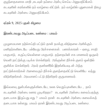
குழந்தைகளாக மாறி ,கடவுள் நம்மை அன்பு செய்ய அனுமதிப்போம்.
கடவுளின் கரங்களில் நம் வாழ்வை விட்டுக். நம் வாழ்வில் புதுமைகள் நிகழ
கடவுளின் அன்பை அனுமதிப்போம்.
ஏப்ரல்
9, 2025
புதன் கிழமை
இரண்டாவது அடிப்படை உண்மை
:
பாவம்
முழுமையான நற்செய்தி மட்டும் தான் நமக்கு விடுதலை அளிக்கும்.
மனிதர்களிடையே பல்வேறு பிரச்சனைகள். பணக்காரன் – ஏழை, சாதி
பாகுபாடு, கருப்பு-வெள்ளை பாகுபாடு. தந்தையின் சக மாணவர் ஒருவர்
வெளி நாட்டுக்கு படிக்க செல்கிறார். அங்குள்ள நீச்சல் குளம் ஒன்றில்
குளிக்க செல்கிறார். அவர் தண்ணீரில் இறங்கியவுடன் அந்த
நாட்டுக்காரர்கள் அனைவரும் நீச்சல் குளத்தைவிட்டு வெளியே வந்து
விடுகிறார்கள். அவமானப் பட்டு நிற்கிறார் குருமாணவர்.
இவ்வளவு துன்பங்களுக்கிடையே, உலக வெறுப்புகளிடையே , நாம்
கடவுளின் அன்பை உணர முடிகிறதா? கடவுளின் அன்பை சுவைப்பதற்கு
தடையாக இருப்பது எது ? பாவம் தான் கடவுளின் அன்பை சுவைக்கத்
தடையாக உள்ளது. பாவம் தான் இரண்டாவது அடிப்படை உண்மை.