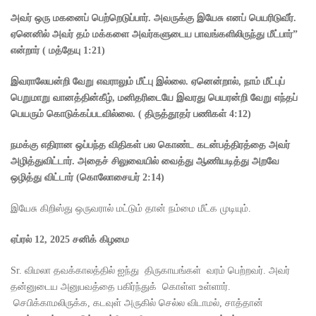
அவர் ஒரு மகனைப் பெற்றெடுப்பார். அவருக்கு இயேசு எனப் பெயரிடுவீர்.
ஏனெனில் அவர் தம் மக்களை அவர்களுடைய பாவங்களிலிருந்து மீட்பார்”
என்றார்
(
மத்தேயு
1:21)
இவராலேயன்றி வேறு எவராலும் மீட்பு இல்லை. ஏனென்றால்
,
நாம் மீட்புப்
பெறுமாறு வானத்தின்கீழ்
,
மனிதரிடையே இவரது பெயரன்றி வேறு எந்தப்
பெயரும் கொடுக்கப்படவில்லை.
(
திருத்தூதர் பணிகள்
4:12)
நமக்கு எதிரான ஒப்பந்த விதிகள் பல கொண்ட கடன்பத்திரத்தை அவர்
அழித்துவிட்டார். அதைச் சிலுவையில் வைத்து ஆணியடித்து அறவே
ஒழித்து விட்டார்
(
கொலோசையர்
2:14)
இயேசு கிறிஸ்து ஒருவரால் மட்டும் தான் நம்மை மீட்க முடியும்.
ஏப்ரல்
12, 2025
சனிக்
கிழமை
Sr. விமலா தவக்காலத்தில் ஐந்து திருகாயங்கள் வரம் பெற்றவர். அவர்
தன்னுடைய அனுபவத்தை பகிர்ந்துக் கொள்ள உள்ளார்.
செபிக்காமலிருக்க, கடவுள் அருகில் செல்ல விடாமல், சாத்தான்