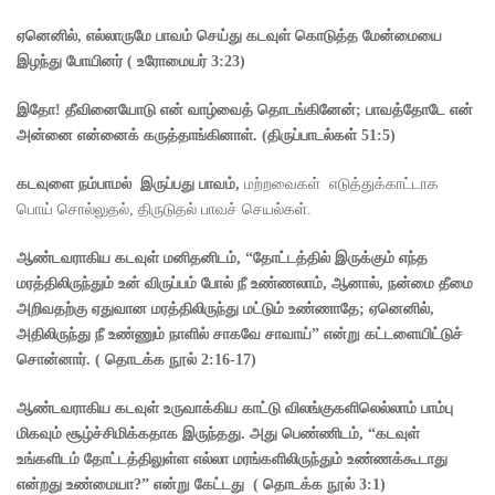
ஏனெனில்
,
எல்லாருமே பாவம் செய்து கடவுள் கொடுத்த மேன்மையை
இழந்து போயினர்
(
உரோமையர்
3:23)
இதோ! தீவினையோடு
என் வாழ்வைத் தொடங்கினேன்
;
பாவத்தோடே என்
அன்னை
என்னைக் கருத்தாங்கினாள்.
(
திருப்பாடல்கள்
51:5)
கடவுளை நம்பாமல் இருப்பது பாவம்
,
மற்றவைகள் எடுத்துக்காட்டாக
பொய் சொல்லுதல், திருடுதல் பாவச் செயல்கள்.
ஆண்டவராகிய கடவுள் மனிதனிடம்
, “
தோட்டத்தில் இருக்கும் எந்த
மரத்திலிருந்தும் உன் விருப்பம் போல் நீ உண்ணலாம்
,
ஆனால்
,
நன்மை தீமை
அறிவதற்கு ஏதுவான மரத்திலிருந்து மட்டும் உண்ணாதே
;
ஏனெனில்
,
அதிலிருந்து நீ உண்ணும் நாளில் சாகவே சாவாய்” என்று கட்டளையிட்டுச்
சொன்னார்.
(
தொடக்க நூல்
2:16-17)
ஆண்டவராகிய கடவுள் உருவாக்கிய காட்டு விலங்குகளிலெல்லாம் பாம்பு
மிகவும் சூழ்ச்சிமிக்கதாக இருந்தது. அது பெண்ணிடம்
, “
கடவுள்
உங்களிடம் தோட்டத்திலுள்ள எல்லா மரங்களிலிருந்தும் உண்ணக்கூடாது
என்றது உண்மையா
?”
என்று கேட்டது
(
தொடக்க நூல்
3:1)