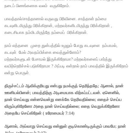
நடைப் பிணங்களாக வலம் வருகிறோம்.
பாவத்தால்/சாத்தானால் வருவது பிரிவினை. சாத்தான் நம்மை
கடவுளிடமிருந்து பிரிக்கிறான், மற்றவர்களிடமிருந்து பிரிக்கிறான் ,
கடைசியாக நம்மிடமிருந்தே நம்மைப் பிரிக்கிறான்.
நாம் எத்தனை முறை துன்பத்தில் உழலும் போது கடவுளை நம்பாமல்,
கடவுள் மேல் அவநம்பிக்கை வைத்துள்ளோம்?
மற்றவர்களுடன் பேசாமல் இருக்கிறோமா? மற்றவர்களைப் பார்த்து
வயிற்றெரிச்சல் படுகிறோமா ? அப்படி என்றால் நாம் பாவத்தில் இருக்கிறோம்
என்று பொருள்.
திருச்சட்டம் ஆவிக்குரியது என்பது நமக்குத் தெரிந்ததே
;
ஆனால்
,
நான்
ஊனியல்பினன்
;
பாவத்திற்கு அடிமையாக விற்கப்பட்டவன்.
ஏனெனில்
,
நான் செய்வது என்னவென்று எனக்கே தெரிவதில்லை
;
எதைச் செய்ய
விரும்புகிறேனோ அதை நான் செய்வதில்லை
;
எதை வெறுக்கிறேனோ
அதையே செய்கிறேன்
(
உரோமையர்
7:14)
ஆனால்
,
அவ்வாறு செய்வது என்னுள் குடிகொண்டிருக்கும் பாவமே
;
நான்