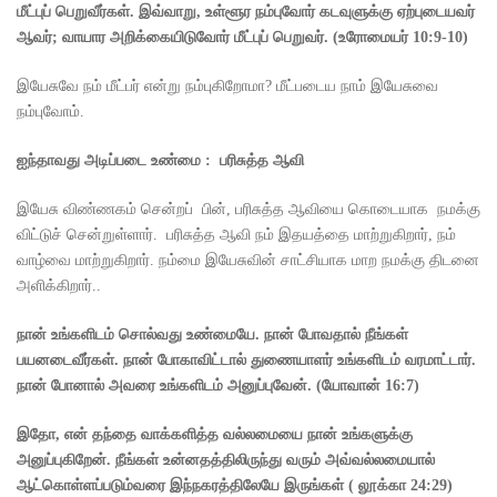
மீட்புப் பெறுவீர்கள்.
இவ்வாறு
,
உள்ளூர நம்புவோர் கடவுளுக்கு ஏற்புடையவர்
ஆவர்
;
வாயார அறிக்கையிடுவோர் மீட்புப் பெறுவர்.
(
உரோமையர்
10:9-10)
இயேசுவே நம் மீட்பர் என்று நம்புகிறோமா? மீட்படைய நாம் இயேசுவை
நம்புவோம்.
ஐந்தாவது அடிப்படை உண்மை :
பரிசுத்த ஆவி
இயேசு விண்ணகம் சென்றப் பின், பரிசுத்த ஆவியை கொடையாக நமக்கு
விட்டுச் சென்றுள்ளார். பரிசுத்த ஆவி நம் இதயத்தை மாற்றுகிறார், நம்
வாழ்வை மாற்றுகிறார். நம்மை இயேசுவின் சாட்சியாக மாற நமக்கு திடனை
அளிக்கிறார்..
நான் உங்களிடம் சொல்வது உண்மையே. நான் போவதால் நீங்கள்
பயனடைவீர்கள். நான் போகாவிட்டால் துணையாளர் உங்களிடம் வரமாட்டார்.
நான் போனால் அவரை உங்களிடம் அனுப்புவேன்.
(
யோவான்
16:7)
இதோ
,
என் தந்தை வாக்களித்த வல்லமையை நான் உங்களுக்கு
அனுப்புகிறேன். நீங்கள் உன்னதத்திலிருந்து வரும் அவ்வல்லமையால்
ஆட்கொள்ளப்படும்வரை இந்நகரத்திலேயே இருங்கள்
(
லூக்கா
24:29)