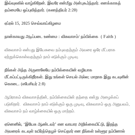
இவ்வுலகில் வாழ்கிறேன். இவரே என்மீது அன்புகூர்ந்தார். எனக்காகத்
தம்மையே ஒப்புவித்தார்
. (
கலாத்தியர்
2:20)
ஏப்ரல்
15, 2025
செவ்வாய்கிழமை
நான்காவது அடிப்படை உண்மை : விசுவாசம்
/
நம்பிக்கை
(
Faith )
விசுவாசம் என்பது இயேசுவை நம்புவதற்கும் அவரை ஒரே மீட்பராக
ஏற்றுக்கொள்வதற்கும் நாம் எடுக்கும் முடிவு.
நீங்கள் அந்த அருளாலேயே நம்பிக்கையின் வழியாக
மீட்கப்பட்டிருக்கிறீர்கள். இது உங்கள் செயல் அல்ல
;
மாறாக இது கடவுளின்
கொடை.
(
எபேசியர்
2:8)
ஆபிராகம் விசுவாசத்தின், நம்பிக்கையின் தந்தை என்று அழைக்கப்
படுகிறார். விசுவாசம் நாம் எடுக்கும் ஒரு முடிவு, விசுவாசம் ஒரு அனுபவம்,
விசுவாசம் நம் வாழ்க்கையில் ஒரு மாற்றம்.
ஏனெனில்
, ‘
இயேசு ஆண்டவர்’ என வாயார அறிக்கையிட்டு
,
இறந்த
அவரைக் கடவுள் உயிர்த்தெழச் செய்தார் என நீங்கள் உள்ளூர நம்பினால்