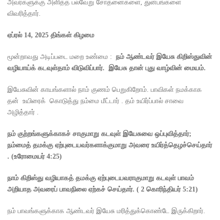
அவர்களுக்கு அளித்த பல்வேறு சோதனைகளை, துன்பங்களை
விவரித்தார்.
ஏப்ரல்
14, 2025
திங்கள் கிழமை
மூன்றாவது அடிப்படை மறை உண்மை :
நம் ஆண்டவர் இயேசு கிறிஸ்துவின்
வழியாய்க் கடவுள்தாம் விடுவிப்பார்
.
இயேசு தான் புது வாழ்வின் மையம்
.
இயேசுவின் காயங்களால் நாம் குணம் பெறுகிறோம். பாவிகள் நமக்காக
தன் உயிரைக் கொடுத்து நம்மை மீட்டார் . தம் உயிர்ப்பால் சாவை
அழித்தார் .
நம் குற்றங்களுக்காகச் சாகுமாறு கடவுள் இயேசுவை ஒப்புவித்தார்
;
நம்மைத் தமக்கு ஏற்புடையவர்களாக்குமாறு அவரை உயிர்த்தெழச்செய்தார்
. (
உரோமையர்
4:25)
நாம் கிறிஸ்து வழியாகத் தமக்கு ஏற்புடையவராகுமாறு கடவுள் பாவம்
அறியாத அவரைப் பாவநிலை ஏற்கச் செய்தார்.
( 2
கொரிந்தியர்
5:21)
நம் பாவங்களுக்காக ஆண்டவர் இயேசு மரித்துக்கொண்டே இருக்கிறார்.