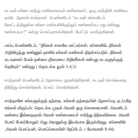
கடவுள் எல்லா மரத்து கனிகளையும் உண்ணலாம், ஒரு மரத்தின் கனியை
தவிர. ஆனால் சாத்தான் பெண்ணிடம் “கடவுள் உங்களிடம்
தோட்டத்திலுள்ள எல்லா மரங்களிலிருந்தும் உண்ணக்கூடாது என்றது
உண்மையா?” என்று பொய்யுரைக்கிறான். போட்டு வாங்குகிறான்.
பாம்பு பெண்ணிடம்
, “
நீங்கள் சாகவே மாட்டீர்கள்
;
ஏனெனில்
,
நீங்கள்
அதிலிருந்து உண்ணும் நாளில் உங்கள் கண்கள் திறக்கப்படும். நீங்கள்
கடவுளைப் போல் நன்மை தீமையை அறிவீர்கள் என்பது கடவுளுக்குத்
தெரியும்” என்றது
(
தொடக்க நூல்
3:4,5)
சாத்தான் பெண்ணிடம் ஆசையை தூண்டுகிறான். கடவுள் சொல்வதை
திரித்து சொல்கிறான், பொய் சொல்கிறான்.
சாத்தானே உங்களுக்குத் தந்தை. உங்கள் தந்தையின் ஆசைப்படி நடப்பதே
உங்கள் விருப்பம். தொடக்க முதல் அவன் ஒரு கொலையாளி. அவனிடம்
உண்மை இல்லாததால் அவன் உண்மையைச் சார்ந்து நிற்கவில்லை. அவன்
பொய் பேசும்போதும் அது அவனுக்கு இயல்பாக இருக்கிறது. ஏனெனில்
,
அவன் பொய்யன்
,
பொய்ம்மையின் பிறப்பிடம்.
(
யோவான்
8:44)