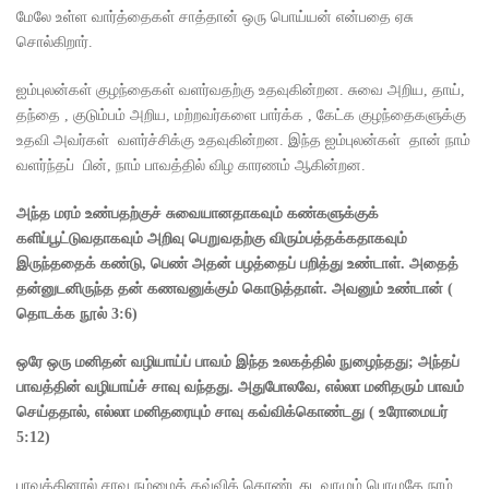
மேலே உள்ள வார்த்தைகள் சாத்தான் ஒரு பொய்யன் என்பதை ஏசு
சொல்கிறார்.
ஐம்புலன்கள் குழந்தைகள் வளர்வதற்கு உதவுகின்றன. சுவை அறிய, தாய்,
தந்தை , குடும்பம் அறிய, மற்றவர்களை பார்க்க , கேட்க குழந்தைகளுக்கு
உதவி அவர்கள் வளர்ச்சிக்கு உதவுகின்றன. இந்த ஐம்புலன்கள் தான் நாம்
வளர்ந்தப் பின், நாம் பாவத்தில் விழ காரணம் ஆகின்றன.
அந்த மரம் உண்பதற்குச் சுவையானதாகவும் கண்களுக்குக்
களிப்பூட்டுவதாகவும் அறிவு பெறுவதற்கு விரும்பத்தக்கதாகவும்
இருந்ததைக் கண்டு
,
பெண் அதன் பழத்தைப் பறித்து உண்டாள். அதைத்
தன்னுடனிருந்த தன் கணவனுக்கும் கொடுத்தாள். அவனும் உண்டான்
(
தொடக்க நூல்
3:6)
ஒரே ஒரு மனிதன் வழியாய்ப் பாவம் இந்த உலகத்தில் நுழைந்தது
;
அந்தப்
பாவத்தின் வழியாய்ச் சாவு வந்தது. அதுபோலவே
,
எல்லா மனிதரும் பாவம்
செய்ததால்
,
எல்லா மனிதரையும் சாவு கவ்விக்கொண்டது
(
உரோமையர்
5:12)
பாவத்தினால் சாவு நம்மைக் கவ்விக் கொண்டது. வாழும் பொழுதே நாம்