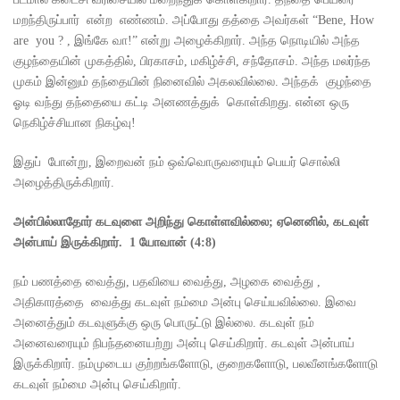
மறந்திருப்பார் என்ற எண்ணம். அப்போது தத்தை அவர்கள் “Bene, How
are you ? , இங்கே வா!” என்று அழைக்கிறார். அந்த நொடியில் அந்த
குழந்தையின் முகத்தில், பிரகாசம், மகிழ்ச்சி, சந்தோசம். அந்த மலர்ந்த
முகம் இன்னும் தந்தையின் நினைவில் அகலவில்லை. அந்தக் குழந்தை
ஓடி வந்து தந்தையை கட்டி அனணத்துக் கொள்கிறது. என்ன ஒரு
நெகிழ்ச்சியான நிகழ்வு!
இதுப் போன்று, இறைவன் நம் ஒவ்வொருவரையும் பெயர் சொல்லி
அழைத்திருக்கிறார்.
அன்பில்லாதோர் கடவுளை அறிந்து கொள்ளவில்லை
;
ஏனெனில்
,
கடவுள்
அன்பாய் இருக்கிறார்.
1
யோவான் (
4:8)
நம் பணத்தை வைத்து, பதவியை வைத்து, அழகை வைத்து ,
அதிகாரத்தை வைத்து கடவுள் நம்மை அன்பு செய்யவில்லை. இவை
அனைத்தும் கடவுளுக்கு ஒரு பொருட்டு இல்லை. கடவுள் நம்
அனைவரையும் நிபந்தனையற்று அன்பு செய்கிறார். கடவுள் அன்பாய்
இருக்கிறார். நம்முடைய குற்றங்களோடு, குறைகளோடு, பலவீனங்களோடு
கடவுள் நம்மை அன்பு செய்கிறார்.