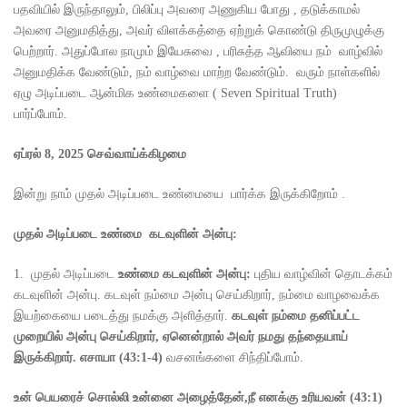
பதவியில் இருந்தாலும், பிலிப்பு அவரை அணுகிய போது , தடுக்காமல்
அவரை அனுமதித்து, அவர் விளக்கத்தை ஏற்றுக் கொண்டு திருமுழுக்கு
பெற்றார். அதுப்போல நாமும் இயேசுவை , பரிசுத்த ஆவியை நம் வாழ்வில்
அனுமதிக்க வேண்டும், நம் வாழ்வை மாற்ற வேண்டும். வரும் நாள்களில்
ஏழு அடிப்படை ஆன்மிக உண்மைகளை ( Seven Spiritual Truth)
பார்ப்போம்.
ஏப்ரல்
8, 2025
செவ்வாய்க்கிழமை
இன்று நாம் முதல் அடிப்படை உண்மையை பார்க்க இருக்கிறோம் .
முதல் அடிப்படை உண்மை கடவுளின் அன்பு:
1. முதல் அடிப்படை
உண்மை கடவுளின் அன்பு:
புதிய வாழ்வின் தொடக்கம்
கடவுளின் அன்பு. கடவுள் நம்மை அன்பு செய்கிறார், நம்மை வாழவைக்க
இயற்கையை படைத்து நமக்கு அளித்தார்.
கடவுள் நம்மை தனிப்பட்ட
முறையில் அன்பு செய்கிறார்
,
ஏனென்றால் அவர் நமது தந்தையாய்
இருக்கிறார்.
எசாயா (
43:1-4)
வசனங்களை சிந்திப்போம்.
உன் பெயரைச் சொல்லி உன்னை அழைத்தேன்
,
நீ எனக்கு உரியவன் (
43:1)