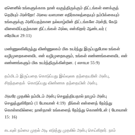
ஏனெனில் உங்களுக்காக நான் வகுத்திருக்கும் திட்டங்கள் எனக்குத்
தெரியும் அன்றோ! அவை வளமான எதிர்காலத்தையும் நம்பிக்கையும்
உங்களுக்கு அளிப்பதற்கான நல்வாழ்வின் திட்டங்களே அன்றி
,
கேடு
விளைவிப்பதற்கான திட்டங்கள் அல்ல
,
என்கிறார் ஆண்டவர்
(
எரேமியா
29:11)
மண்ணுலகிலிருந்து விண்ணுலகம் மிக உயர்ந்து இருப்பதுபோல உங்கள்
வழிமுறைகளைவிட என் வழிமுறைகளும், உங்கள் எண்ணங்களைவிட என்
எண்ணங்களும் மிக உயர்ந்திருக்கின்றன. ( எசாயா 55:9)
தம்மிடம் இருப்பதை கொடுப்பது இவ்வுலக தந்தையரின் அன்பு,
சிறந்ததைக் கொடுப்பது விண்ணக தந்தையின் அன்பு.
அவரே முதலில் நம்மிடம் அன்பு செலுத்தியதால் நாமும் அன்பு
செலுத்துகிறோம்
(1
யோவான்
4:19)
நீங்கள் என்னைத் தேர்ந்து
கொள்ளவில்லை
;
நான்தான் உங்களைத் தேர்ந்து கொண்டேன்
(
யோவான்
15: 16)
கடவுள் நம்மை முதல் அடி எடுத்து முதலில் அன்பு செய்கிறார். நாம்