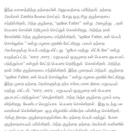
இந்த வசனத்திற்கு தந்தையின் அனுபவத்தை பகிர்ந்தார். தந்தை
அவர்கள் Zambia வேலை செய்தப் போது ஒரு சிறு குழந்தையை
சந்திக்கிறார், அந்த குழந்தை, “ஹலோ Father” என்று அழைத்து , தன்
பெயரை சொல்லி அறிமுகம் செய்துக் கொள்கிறது. அடுத்த நாள்
கோவிலில் அந்த குழந்தையை சந்திக்கிறார், “ஹலோ Father, என் பெயர்
சொல்லுங்க ” என்று மழலை குரலில் கேட்கிறது. பாவம் தந்தை
அவர்களுக்கு பெயர் மறந்து விட்டது. “ஐயோ மறந்து விட்டேனே” என்று
வருத்தப்பட்டு, “sorry ,sorry , மறுபடியும் ஒருமுறை உன் பெயரை ஞயாபகப்
படுத்தும்மா” என்றுக் கேட்டு பெயரை தெரிந்துக் கொள்கிறார். அடுத்த
நாள் அதே குழந்தையை சந்திக்கிறார், இந்த முறையும் அந்தக் குழந்தை
“ஹலோ Father, என் பெயர் சொல்லுங்க ” என்று மழலை குரலில் கேட்கிறது.
இந்த முறை தந்தை அவர்களுக்கு தர்ம சங்கடமான நிலை, மறுபடியும்
மறந்து விட்டார். “sorry ,sorry , மறுபடியும் ஒருமுறை உன் பெயரை
ஞயாபகப் படுத்தும்மா” கெஞ்சுகிறார். அந்த பிஞ்சு குழந்தை முகம் வாடி
விடுகிறது. வேண்டா வெறுப்பாக பெயரை சொல்கிறாள். இது நடந்து பல
வாரங்கள் செல்கின்றன. ஒரு விழாவில் பங்கேற்க பள்ளிக்கு செல்கிறார்.
அங்கு நிறைய குழந்தைகளுக்கிடையே தந்தை பெயர் மறந்துப் போன
குழந்தையையும் பார்க்கிறார். அந்த குழந்தை தந்தை அவர்கள் கண்ணில்
படமால் கடைசி வரிசையில் மறைந்துக் கொள்கிறார். தந்தை பெயரை