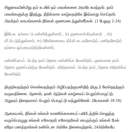
சிலுவையின்மீது தம் உடலில் நம் பாவங்களை அவரே சுமந்தார். நாம்
பாவங்களுக்கு இறந்து
,
நீதிக்காக வாழ்வதற்கே இவ்வாறு செய்தார்.
அவர்தம் காயங்களால் நீங்கள் குணமடைந்துள்ளீர்கள்.
(1
பேதுரு
2:24)
இயேசு நம்மை i) மன்னித்துள்ளார் , ii) குணமாக்கியுள்ளார் , iii)
மீட்டெடுத்துள்ளார், iv) பிரிவினையை நீக்கி கடவுளோடும், மனிதரோடும்
நம்மை ஒப்புரவுபடுத்தியுள்ளார்,
மன்னிப்பைப் பெற்ற நாம் பிறரை மன்னிக்க வேண்டும், குணமான நாம்
பிறரை குணப்படுத்த வேண்டும். விடுதலைப் பெற்ற நாம், பிறரை விடுவிக்க
வேண்டும்.
திருடுவதற்கும் கொல்வதற்கும் அழிப்பதற்குமன்றித் திருடர் வேறெதற்கும்
வருவதில்லை. ஆனால்
,
நான் ஆடுகள் வாழ்வைப் பெறும்பொருட்டு
,
அதுவும் நிறைவாகப் பெறும் பொருட்டு வந்துள்ளேன்.
(
யோவான்
10:10)
ஆகையால்
,
நீங்கள் உங்கள் காணிக்கையைப் பலிபீடத்தில் செலுத்த
வரும்பொழுது உங்கள் சகோதரர் சகோதரிகள் எவருக்கும் உங்கள் மேல்
ஏதோ மனத்தாங்கல் உண்டென அங்கே நினைவுற்றால்
, 24
அங்கேயே