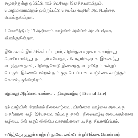
சமூகத்துக்கு ஒப்பிட்டு நாம் வெவேறு இனத்தவராயினும்,
மொழியினராயினும் ஒன்றுப்பட்டு செயல்படுவதின் அவசியத்தை
விளக்குகின்றன.
1 கொரிந்தியர் 13 அதிகாரம் வாழ்வின் அன்பின் அவசியத்தை
விளக்குகின்றன.
இயேசுவால் இரட்சிக்கப் பட்ட நாம், கிறிஸ்துவ சமூகமாக வாழ்வது
அவசியமாகிறது. நாம் நம் சகோதர, சகோதாரிகளுடன் இணைந்து
வாழ்ந்தால் தான், கிறிஸ்துவோடு இணைந்து வாழ்கிறோம் என்றுப்
பொருள். இல்லையென்றால் நாம் ஒரு பொய்யான வாழ்க்கை வாழ்ந்துக்
கொண்டிருக்கிறறோம்.
ஏழாவது அடிப்படை உண்மை :
நிறைவாழ்வு
( Eternal Life)
நம் வாழ்வின் நோக்கம் நிறைவாழ்வை, விண்ணக வாழ்வை அடைவது.
அதற்கான வழி இயேசுவை நம்புவது தான். நிலைவாழ்வு அடைவதற்கான
வழியை, பின் வரும் விவிலிய வாசகங்களை படித்து தியானிப்போம்.
உயிர்த்தெழுதலும் வாழ்வும் நானே. என்னிடம் நம்பிக்கை கொள்பவர்