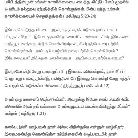
பலிபீடத்தின்முன் உங்கள் காணிக்கையை வைத்து விட்டுப் போய் முதலில்
அவரிடம் நல்லுறவு ஏற்படுத்திக் கொள்ளுங்கள். பின்பு வந்து உங்கள்
காணிக்கையைச் செலுத்துங்கள்
(
மத்தேயு
5:23-24)
இயேசு கொடுத்த மீட்பை மற்றவர்களுக்கு கொடுக்க நாம் கடமைப்
பட்டிருக்கிறோம். இயேசு ஒருவரே நம்மை மீட்க வல்லவர். சிலர் இயேசுவை
மறந்து, பணத்தை பற்றிக் கொள்கிறார்கள், சிலர் நற்பெயரை பற்றிக்
கொள்கிறார்கள். நாம் நம் வாழ்வில் எதை பற்றிக் கொள்கிறோம் ?
இயேசுவையா? இவ்வுலக பணத்தையா , பதவியையா, நற்பெயரையா?
இவராலேயன்றி வேறு எவராலும் மீட்பு இல்லை. ஏனென்றால்
,
நாம் மீட்புப்
பெறுமாறு வானத்தின்கீழ்
,
மனிதரிடையே இவரது பெயரன்றி வேறு எந்தப்
பெயரும் கொடுக்கப்படவில்லை.
(
திருத்தூதர் பணிகள்
4:12)
அவர் ஒரு மகனைப் பெற்றெடுப்பார். அவருக்கு இயேசு எனப் பெயரிடுவீர்.
ஏனெனில் அவர் தம் மக்களை அவர்களுடைய பாவங்களிலிருந்து மீட்பார்”
என்றார்
(
மத்தேயு
1:21)
எனவே
,
இனி வாழ்பவன் நான் அல்ல
;
கிறிஸ்துவே என்னுள் வாழ்கிறார்.
இறைமகன்மீது கொண்டுள்ள நம்பிக்கையின் அடிப்படையில் நான்