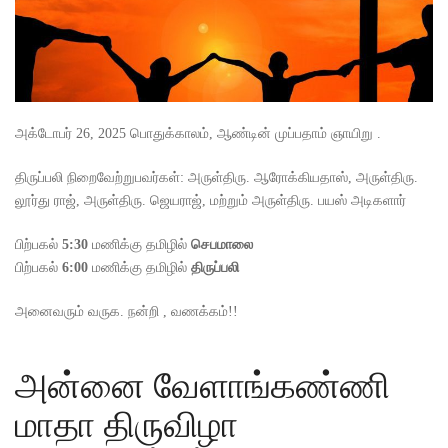
அக்டோபர் 26, 2025 பொதுக்காலம், ஆண்டின் முப்பதாம் ஞாயிறு .
திருப்பலி நிறைவேற்றுபவர்கள்: அருள்திரு. ஆரோக்கியதாஸ், அருள்திரு.
லூர்து ராஜ், அருள்திரு. ஜெயராஜ், மற்றும் அருள்திரு. பயஸ் அடிகளார்
பிற்பகல்
5:30
மணிக்கு தமிழில்
செப
மாலை
பிற்பகல்
6:00
மணிக்கு தமிழில்
திருப்பலி
அனைவரும் வருக. நன்றி , வணக்கம்!!
அன்னை வேளாங்கண்ணி
மாதா திருவிழா