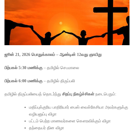
ஜூன் 21, 2026
பொதுக்காலம் – ஆண்டின் 12வது ஞாயிறு
பிற்பகல் 5:30 மணிக்கு
– தமிழில் செபமாலை
பிற்பகல் 6:00 மணிக்கு
– தமிழில் திருப்பலி
தமிழில் திருப்பலியைத் தொடர்ந்து
சிறப்பு நிகழ்ச்சிகள்
நடைபெறும்:
மதிப்புக்குரிய பாதிரியார் பைஸ் வைக்கேசியா அவர்களுக்கு
வழியனுப்பு விழா
பட்டம் பெற்ற மாணவர்களை கௌரவிக்கும் விழா
தந்தையர் தின விழா