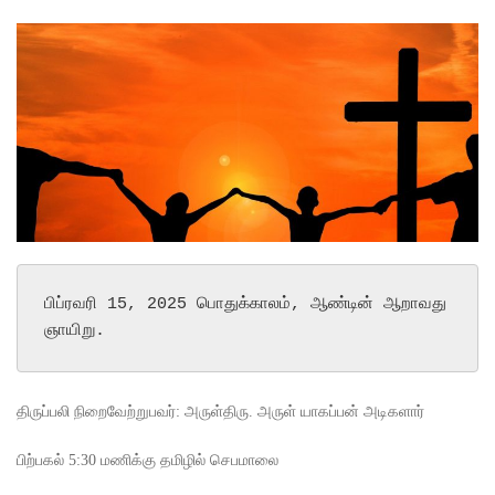
பிப்ரவரி 1
5, 2025 பொதுக்காலம், ஆண்டின் ஆறாவது 
ஞாயிறு.
திருப்பலி நிறைவேற்றுபவர்: அருள்திரு. அருள் யாகப்பன் அடிகளார்
பிற்பகல் 5:30 மணிக்கு தமிழில் செபமாலை