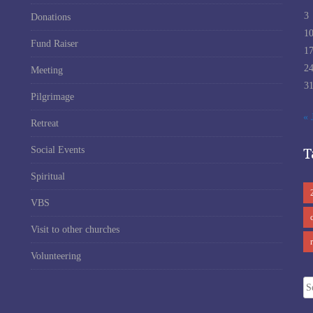
3
Donations
1
Fund Raiser
1
2
Meeting
3
Pilgrimage
« 
Retreat
T
Social Events
Spiritual
VBS
Visit to other churches
Volunteering
Se
fo