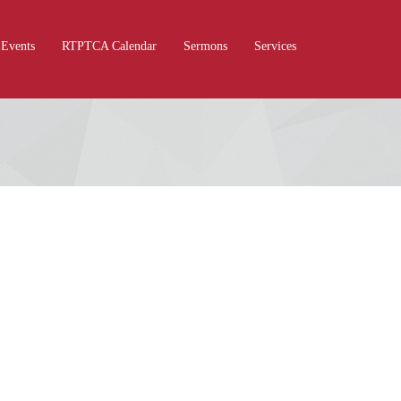
Events
RTPTCA Calendar
Sermons
Services