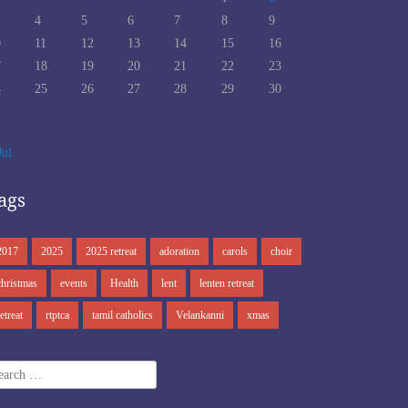
4
5
6
7
8
9
0
11
12
13
14
15
16
7
18
19
20
21
22
23
4
25
26
27
28
29
30
1
Jul
ags
2017
2025
2025 retreat
adoration
carols
choir
christmas
events
Health
lent
lenten retreat
retreat
rtptca
tamil catholics
Velankanni
xmas
arch
r: