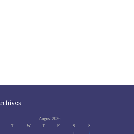
rchives
August 2026
T
W
T
F
S
S
1
2