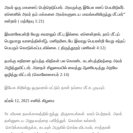
அவர் ஒரு மகனைப் பெற்றெடுப்பார். அவருக்கு இயேசு எனப் பெயரிடுவீர்.
ஏனெனில் அவர் தம் மக்களை அவர்களுடைய பாவங்களிலிருந்து மீட்பார்”
என்றார்
(
மத்தேயு
1:21)
இவராலேயன்றி வேறு எவராலும் மீட்பு இல்லை. ஏனென்றால்
,
நாம் மீட்புப்
பெறுமாறு வானத்தின்கீழ்
,
மனிதரிடையே இவரது பெயரன்றி வேறு எந்தப்
பெயரும் கொடுக்கப்படவில்லை.
(
திருத்தூதர் பணிகள்
4:12)
நமக்கு எதிரான ஒப்பந்த விதிகள் பல கொண்ட கடன்பத்திரத்தை அவர்
அழித்துவிட்டார். அதைச் சிலுவையில் வைத்து ஆணியடித்து அறவே
ஒழித்து விட்டார்
(
கொலோசையர்
2:14)
இயேசு கிறிஸ்து ஒருவரால் மட்டும் தான் நம்மை மீட்க முடியும்.
ஏப்ரல்
12, 2025
சனிக்
கிழமை
Sr. விமலா தவக்காலத்தில் ஐந்து திருகாயங்கள் வரம் பெற்றவர். அவர்
தன்னுடைய அனுபவத்தை பகிர்ந்துக் கொள்ள உள்ளார்.
செபிக்காமலிருக்க, கடவுள் அருகில் செல்ல விடாமல், சாத்தான்