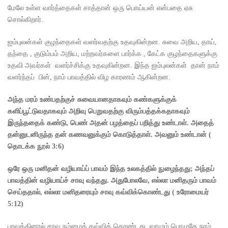
மேலே உள்ள வார்த்தைகள் சாத்தான் ஒரு பொய்யன் என்பதை ஏசு
சொல்கிறார்.
ஐம்புலன்கள் குழந்தைகள் வளர்வதற்கு உதவுகின்றன. சுவை அறிய, தாய்,
தந்தை , குடும்பம் அறிய, மற்றவர்களை பார்க்க , கேட்க குழந்தைகளுக்கு
உதவி அவர்கள் வளர்ச்சிக்கு உதவுகின்றன. இந்த ஐம்புலன்கள் தான் நாம்
வளர்ந்தப் பின், நாம் பாவத்தில் விழ காரணம் ஆகின்றன.
அந்த மரம் உண்பதற்குச் சுவையானதாகவும் கண்களுக்குக்
களிப்பூட்டுவதாகவும் அறிவு பெறுவதற்கு விரும்பத்தக்கதாகவும்
இருந்ததைக் கண்டு
,
பெண் அதன் பழத்தைப் பறித்து உண்டாள். அதைத்
தன்னுடனிருந்த தன் கணவனுக்கும் கொடுத்தாள். அவனும் உண்டான்
(
தொடக்க நூல்
3:6)
ஒரே ஒரு மனிதன் வழியாய்ப் பாவம் இந்த உலகத்தில் நுழைந்தது
;
அந்தப்
பாவத்தின் வழியாய்ச் சாவு வந்தது. அதுபோலவே
,
எல்லா மனிதரும் பாவம்
செய்ததால்
,
எல்லா மனிதரையும் சாவு கவ்விக்கொண்டது
(
உரோமையர்
5:12)
பாவத்தினால் சாவு நம்மைக் கவ்விக் கொண்டது. வாழும் பொழுதே நாம்