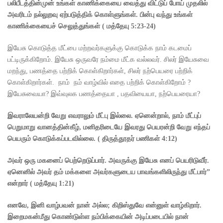
பலிபீடத்தின்முன் உங்கள் காணிக்கையை வைத்து விட்டுப் போய் முதலில்
அவரிடம் நல்லுறவு ஏற்படுத்திக் கொள்ளுங்கள். பின்பு வந்து உங்கள்
காணிக்கையைச் செலுத்துங்கள்
(
மத்தேயு
5:23-24)
இயேசு கொடுத்த மீட்பை மற்றவர்களுக்கு கொடுக்க நாம் கடமைப்
பட்டிருக்கிறோம். இயேசு ஒருவரே நம்மை மீட்க வல்லவர். சிலர் இயேசுவை
மறந்து, பணத்தை பற்றிக் கொள்கிறார்கள், சிலர் நற்பெயரை பற்றிக்
கொள்கிறார்கள். நாம் நம் வாழ்வில் எதை பற்றிக் கொள்கிறோம் ?
இயேசுவையா? இவ்வுலக பணத்தையா , பதவியையா, நற்பெயரையா?
இவராலேயன்றி வேறு எவராலும் மீட்பு இல்லை. ஏனென்றால்
,
நாம் மீட்புப்
பெறுமாறு வானத்தின்கீழ்
,
மனிதரிடையே இவரது பெயரன்றி வேறு எந்தப்
பெயரும் கொடுக்கப்படவில்லை.
(
திருத்தூதர் பணிகள்
4:12)
அவர் ஒரு மகனைப் பெற்றெடுப்பார். அவருக்கு இயேசு எனப் பெயரிடுவீர்.
ஏனெனில் அவர் தம் மக்களை அவர்களுடைய பாவங்களிலிருந்து மீட்பார்”
என்றார்
(
மத்தேயு
1:21)
எனவே
,
இனி வாழ்பவன் நான் அல்ல
;
கிறிஸ்துவே என்னுள் வாழ்கிறார்.
இறைமகன்மீது கொண்டுள்ள நம்பிக்கையின் அடிப்படையில் நான்