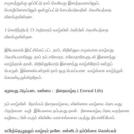
சமூகத்துக்கு ஒப்பிட்டு நாம் வெவேறு இனத்தவராயினும்,
மொழியினராயினும் ஒன்றுப்பட்டு செயல்படுவதின் அவசியத்தை
விளக்குகின்றன.
1 கொரிந்தியர் 13 அதிகாரம் வாழ்வின் அன்பின் அவசியத்தை
விளக்குகின்றன.
இயேசுவால் இரட்சிக்கப் பட்ட நாம், கிறிஸ்துவ சமூகமாக வாழ்வது
அவசியமாகிறது. நாம் நம் சகோதர, சகோதாரிகளுடன் இணைந்து
வாழ்ந்தால் தான், கிறிஸ்துவோடு இணைந்து வாழ்கிறோம் என்றுப்
பொருள். இல்லையென்றால் நாம் ஒரு பொய்யான வாழ்க்கை வாழ்ந்துக்
கொண்டிருக்கிறறோம்.
ஏழாவது அடிப்படை உண்மை :
நிறைவாழ்வு
( Eternal Life)
நம் வாழ்வின் நோக்கம் நிறைவாழ்வை, விண்ணக வாழ்வை அடைவது.
அதற்கான வழி இயேசுவை நம்புவது தான். நிலைவாழ்வு அடைவதற்கான
வழியை, பின் வரும் விவிலிய வாசகங்களை படித்து தியானிப்போம்.
உயிர்த்தெழுதலும் வாழ்வும் நானே. என்னிடம் நம்பிக்கை கொள்பவர்