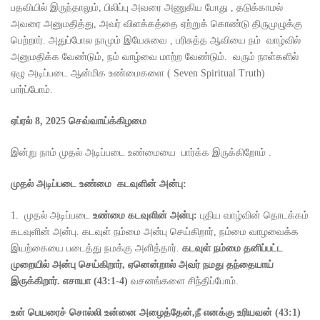
பதவியில் இருந்தாலும், பிலிப்பு அவரை அணுகிய போது , தடுக்காமல்
அவரை அனுமதித்து, அவர் விளக்கத்தை ஏற்றுக் கொண்டு திருமுழுக்கு
பெற்றார். அதுப்போல நாமும் இயேசுவை , பரிசுத்த ஆவியை நம் வாழ்வில்
அனுமதிக்க வேண்டும், நம் வாழ்வை மாற்ற வேண்டும். வரும் நாள்களில்
ஏழு அடிப்படை ஆன்மிக உண்மைகளை ( Seven Spiritual Truth)
பார்ப்போம்.
ஏப்ரல்
8, 2025
செவ்வாய்க்கிழமை
இன்று நாம் முதல் அடிப்படை உண்மையை பார்க்க இருக்கிறோம் .
முதல் அடிப்படை உண்மை கடவுளின் அன்பு:
1. முதல் அடிப்படை
உண்மை கடவுளின் அன்பு:
புதிய வாழ்வின் தொடக்கம்
கடவுளின் அன்பு. கடவுள் நம்மை அன்பு செய்கிறார், நம்மை வாழவைக்க
இயற்கையை படைத்து நமக்கு அளித்தார்.
கடவுள் நம்மை தனிப்பட்ட
முறையில் அன்பு செய்கிறார்
,
ஏனென்றால் அவர் நமது தந்தையாய்
இருக்கிறார்.
எசாயா (
43:1-4)
வசனங்களை சிந்திப்போம்.
உன் பெயரைச் சொல்லி உன்னை அழைத்தேன்
,
நீ எனக்கு உரியவன் (
43:1)