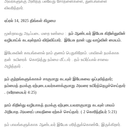
அவர்களுக்கு அளித்த பல்வேறு சோதனைகளை, துன்பங்களை
விவரித்தார்.
ஏப்ரல்
14, 2025
திங்கள் கிழமை
மூன்றாவது அடிப்படை மறை உண்மை :
நம் ஆண்டவர் இயேசு கிறிஸ்துவின்
வழியாய்க் கடவுள்தாம் விடுவிப்பார்
.
இயேசு தான் புது வாழ்வின் மையம்
.
இயேசுவின் காயங்களால் நாம் குணம் பெறுகிறோம். பாவிகள் நமக்காக
தன் உயிரைக் கொடுத்து நம்மை மீட்டார் . தம் உயிர்ப்பால் சாவை
அழித்தார் .
நம் குற்றங்களுக்காகச் சாகுமாறு கடவுள் இயேசுவை ஒப்புவித்தார்
;
நம்மைத் தமக்கு ஏற்புடையவர்களாக்குமாறு அவரை உயிர்த்தெழச்செய்தார்
. (
உரோமையர்
4:25)
நாம் கிறிஸ்து வழியாகத் தமக்கு ஏற்புடையவராகுமாறு கடவுள் பாவம்
அறியாத அவரைப் பாவநிலை ஏற்கச் செய்தார்.
( 2
கொரிந்தியர்
5:21)
நம் பாவங்களுக்காக ஆண்டவர் இயேசு மரித்துக்கொண்டே இருக்கிறார்.