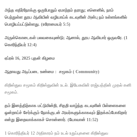
அந்த எதிர்நோக்கு ஒருபோதும் ஏமாற்றம் தராது
;
எனெனில்
,
நாம்
பெற்றுள்ள தூய ஆவியின் வழியாய்க் கடவுளின் அன்பு நம் உள்ளங்களில்
பொழியப்பட்டுள்ளது.
(
உரோமையர்
5:5)
அருள்கொடைகள் பலவகையுண்டு
;
ஆனால்
,
தூய ஆவியார் ஒருவரே.
(1
கொரிந்தியர்
12:4)
ஏப்ரல்
16, 2025
புதன் கிழமை
ஆறாவது அடிப்படை உண்மை :
சமூகம்
( Community)
கிறிஸ்துவ சமூகம் கிறிஸ்துவின் உடல். இயேசுவின் ராஜ்யத்தின் முதல் கனி
சமூகம்.
தம் இனத்திற்காக மட்டுமின்றி
,
சிதறி வாழ்ந்த கடவுளின் பிள்ளைகளை
ஒன்றாய்ச் சேர்க்கும் நோக்குடன் அவர்களுக்காகவும் இறக்கப்போகிறார்
என்று இறைவாக்காகச் சொன்னார்.
(
யோவான்
11:52)
1 கொரிந்தியர் 12 அதிகாரம் நம் உடல் உறுப்புகளை கிறிஸ்துவ