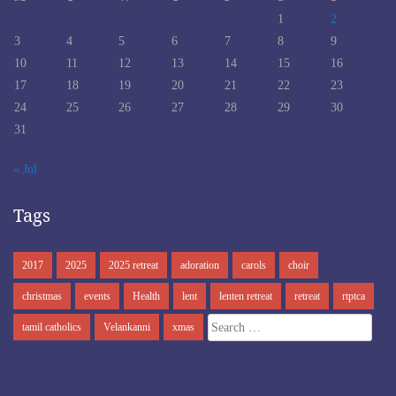
1
2
3
4
5
6
7
8
9
10
11
12
13
14
15
16
17
18
19
20
21
22
23
24
25
26
27
28
29
30
31
« Jul
Tags
2017
2025
2025 retreat
adoration
carols
choir
christmas
events
Health
lent
lenten retreat
retreat
rtptca
Search
tamil catholics
Velankanni
xmas
for: