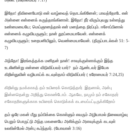
அல்ல.
(
உரோமையர்
7:17)
இதோ! தீவினையோடு
என் வாழ்வைத் தொடங்கினேன்
;
பாவத்தோடே என்
அன்னை
என்னைக் கருத்தாங்கினாள்.
இதோ! நீர் விரும்புவது
உள்ளத்து
உண்மையையே
;
மெய்ஞானத்தால் என் மனத்தை நிரப்பும்.
ஈசோப்பினால்
என்னைக் கழுவியருளும்
;
நான் தூய்மையாவேன்.
என்னைக்
கழுவியருளும்
;
உறைபனியிலும்
,
வெண்மையாவேன்.
(
திருப்பாடல்கள்
51: 5-
7)
அந்தோ! இரங்கத்தக்க மனிதன் நான்! சாவுக்குள்ளாக்கும் இந்த
உடலினின்று என்னை விடுவிப்பவர் யார்
?
நம் ஆண்டவர் இயேசு
கிறிஸ்துவின் வழியாய்க் கடவுள்தாம் விடுவிப்பார்
(
உரோமையர்
7:24,25)
கிறிஸ்து நமக்காகத் தம் உயிரைக் கொடுத்தார். இதனால், அன்பு
இன்னதென்று அறிந்து கொண்டோம். ஆகவே, நாமும் நம் சகோதரர்
சகோதரிகளுக்காக உயிரைக் கொடுக்கக் கடமைப்பட்டிருக்கிறோம்
தம் ஒரே மகன் மீது நம்பிக்கை கொள்ளும் எவரும் அழியாமல் நிலைவாழ்வு
பெறும் பொருட்டு அந்த மகனையே அளிக்கும் அளவுக்குக் கடவுள்
உலகின்மேல் அன்பு கூர்ந்தார்.
(
யோவான்
3:16)