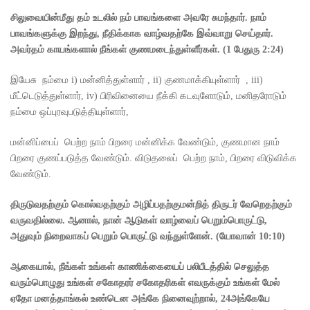
சிலுவையின்மீது தம் உடலில் நம் பாவங்களை அவரே சுமந்தார். நாம்
பாவங்களுக்கு இறந்து
,
நீதிக்காக வாழ்வதற்கே இவ்வாறு செய்தார்.
அவர்தம் காயங்களால் நீங்கள் குணமடைந்துள்ளீர்கள்.
(1
பேதுரு
2:24)
இயேசு நம்மை i) மன்னித்துள்ளார் , ii) குணமாக்கியுள்ளார் , iii)
மீட்டெடுத்துள்ளார், iv) பிரிவினையை நீக்கி கடவுளோடும், மனிதரோடும்
நம்மை ஒப்புரவுபடுத்தியுள்ளார்,
மன்னிப்பைப் பெற்ற நாம் பிறரை மன்னிக்க வேண்டும், குணமான நாம்
பிறரை குணப்படுத்த வேண்டும். விடுதலைப் பெற்ற நாம், பிறரை விடுவிக்க
வேண்டும்.
திருடுவதற்கும் கொல்வதற்கும் அழிப்பதற்குமன்றித் திருடர் வேறெதற்கும்
வருவதில்லை. ஆனால்
,
நான் ஆடுகள் வாழ்வைப் பெறும்பொருட்டு
,
அதுவும் நிறைவாகப் பெறும் பொருட்டு வந்துள்ளேன்.
(
யோவான்
10:10)
ஆகையால்
,
நீங்கள் உங்கள் காணிக்கையைப் பலிபீடத்தில் செலுத்த
வரும்பொழுது உங்கள் சகோதரர் சகோதரிகள் எவருக்கும் உங்கள் மேல்
ஏதோ மனத்தாங்கல் உண்டென அங்கே நினைவுற்றால்
, 24
அங்கேயே