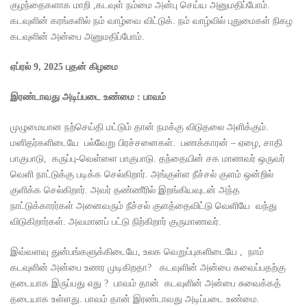
குழந்தைகளாக மாறி ,கடவுள் நம்மை அன்பு செய்ய அனுமதிப்போம்.
கடவுளின் கரங்களில் நம் வாழ்வை விட்டுக். நம் வாழ்வில் புதுமைகள் நிகழ
கடவுளின் அன்பை அனுமதிப்போம்.
ஏப்ரல்
9, 2025
புதன் கிழமை
இரண்டாவது அடிப்படை உண்மை
:
பாவம்
முழுமையான நற்செய்தி மட்டும் தான் நமக்கு விடுதலை அளிக்கும்.
மனிதர்களிடையே பல்வேறு பிரச்சனைகள். பணக்காரன் – ஏழை, சாதி
பாகுபாடு, கருப்பு-வெள்ளை பாகுபாடு. தந்தையின் சக மாணவர் ஒருவர்
வெளி நாட்டுக்கு படிக்க செல்கிறார். அங்குள்ள நீச்சல் குளம் ஒன்றில்
குளிக்க செல்கிறார். அவர் தண்ணீரில் இறங்கியவுடன் அந்த
நாட்டுக்காரர்கள் அனைவரும் நீச்சல் குளத்தைவிட்டு வெளியே வந்து
விடுகிறார்கள். அவமானப் பட்டு நிற்கிறார் குருமாணவர்.
இவ்வளவு துன்பங்களுக்கிடையே, உலக வெறுப்புகளிடையே , நாம்
கடவுளின் அன்பை உணர முடிகிறதா? கடவுளின் அன்பை சுவைப்பதற்கு
தடையாக இருப்பது எது ? பாவம் தான் கடவுளின் அன்பை சுவைக்கத்
தடையாக உள்ளது. பாவம் தான் இரண்டாவது அடிப்படை உண்மை.