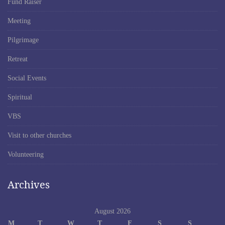
Fund Raiser
Meeting
Pilgrimage
Retreat
Social Events
Spiritual
VBS
Visit to other churches
Volunteering
Archives
August 2026
M
T
W
T
F
S
S