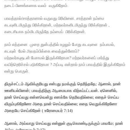
நடைப் பிணங்களாக வலம் வருகிறோம்.
பாவத்தால்/சாத்தானால் வருவது பிரிவினை. சாத்தான் நம்மை
கடவுளிடமிருந்து பிரிக்கிறான், மற்றவர்களிடமிருந்து பிரிக்கிறான் ,
கடைசியாக நம்மிடமிருந்தே நம்மைப் பிரிக்கிறான்.
நாம் எத்தனை முறை துன்பத்தில் உழலும் போது கடவுளை நம்பாமல்,
கடவுள் மேல் அவநம்பிக்கை வைத்துள்ளோம்?
மற்றவர்களுடன் பேசாமல் இருக்கிறோமா? மற்றவர்களைப் பார்த்து
வயிற்றெரிச்சல் படுகிறோமா ? அப்படி என்றால் நாம் பாவத்தில் இருக்கிறோம்
என்று பொருள்.
திருச்சட்டம் ஆவிக்குரியது என்பது நமக்குத் தெரிந்ததே
;
ஆனால்
,
நான்
ஊனியல்பினன்
;
பாவத்திற்கு அடிமையாக விற்கப்பட்டவன்.
ஏனெனில்
,
நான் செய்வது என்னவென்று எனக்கே தெரிவதில்லை
;
எதைச் செய்ய
விரும்புகிறேனோ அதை நான் செய்வதில்லை
;
எதை வெறுக்கிறேனோ
அதையே செய்கிறேன்
(
உரோமையர்
7:14)
ஆனால்
,
அவ்வாறு செய்வது என்னுள் குடிகொண்டிருக்கும் பாவமே
;
நான்