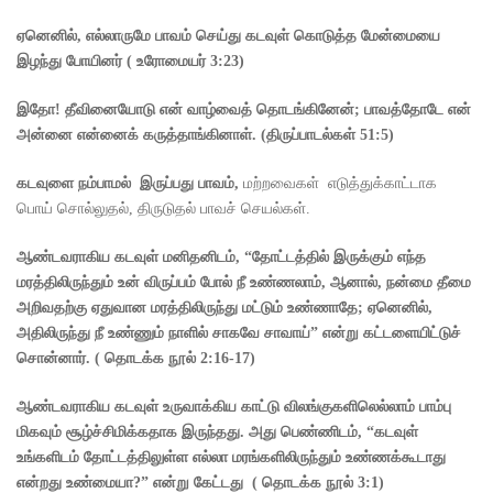
ஏனெனில்
,
எல்லாருமே பாவம் செய்து கடவுள் கொடுத்த மேன்மையை
இழந்து போயினர்
(
உரோமையர்
3:23)
இதோ! தீவினையோடு
என் வாழ்வைத் தொடங்கினேன்
;
பாவத்தோடே என்
அன்னை
என்னைக் கருத்தாங்கினாள்.
(
திருப்பாடல்கள்
51:5)
கடவுளை நம்பாமல் இருப்பது பாவம்
,
மற்றவைகள் எடுத்துக்காட்டாக
பொய் சொல்லுதல், திருடுதல் பாவச் செயல்கள்.
ஆண்டவராகிய கடவுள் மனிதனிடம்
, “
தோட்டத்தில் இருக்கும் எந்த
மரத்திலிருந்தும் உன் விருப்பம் போல் நீ உண்ணலாம்
,
ஆனால்
,
நன்மை தீமை
அறிவதற்கு ஏதுவான மரத்திலிருந்து மட்டும் உண்ணாதே
;
ஏனெனில்
,
அதிலிருந்து நீ உண்ணும் நாளில் சாகவே சாவாய்” என்று கட்டளையிட்டுச்
சொன்னார்.
(
தொடக்க நூல்
2:16-17)
ஆண்டவராகிய கடவுள் உருவாக்கிய காட்டு விலங்குகளிலெல்லாம் பாம்பு
மிகவும் சூழ்ச்சிமிக்கதாக இருந்தது. அது பெண்ணிடம்
, “
கடவுள்
உங்களிடம் தோட்டத்திலுள்ள எல்லா மரங்களிலிருந்தும் உண்ணக்கூடாது
என்றது உண்மையா
?”
என்று கேட்டது
(
தொடக்க நூல்
3:1)