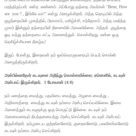
மறந்திருப்பார் என்ற எண்ணம். அப்போது தத்தை அவர்கள் “Bene, How
are you ? , இங்கே வா!” என்று அழைக்கிறார். அந்த நொடியில் அந்த
குழந்தையின் முகத்தில், பிரகாசம், மகிழ்ச்சி, சந்தோசம். அந்த மலர்ந்த
முகம் இன்னும் தந்தையின் நினைவில் அகலவில்லை. அந்தக் குழந்தை
ஓடி வந்து தந்தையை கட்டி அனணத்துக் கொள்கிறது. என்ன ஒரு
நெகிழ்ச்சியான நிகழ்வு!
இதுப் போன்று, இறைவன் நம் ஒவ்வொருவரையும் பெயர் சொல்லி
அழைத்திருக்கிறார்.
அன்பில்லாதோர் கடவுளை அறிந்து கொள்ளவில்லை
;
ஏனெனில்
,
கடவுள்
அன்பாய் இருக்கிறார்.
1
யோவான் (
4:8)
நம் பணத்தை வைத்து, பதவியை வைத்து, அழகை வைத்து ,
அதிகாரத்தை வைத்து கடவுள் நம்மை அன்பு செய்யவில்லை. இவை
அனைத்தும் கடவுளுக்கு ஒரு பொருட்டு இல்லை. கடவுள் நம்
அனைவரையும் நிபந்தனையற்று அன்பு செய்கிறார். கடவுள் அன்பாய்
இருக்கிறார். நம்முடைய குற்றங்களோடு, குறைகளோடு, பலவீனங்களோடு
கடவுள் நம்மை அன்பு செய்கிறார்.