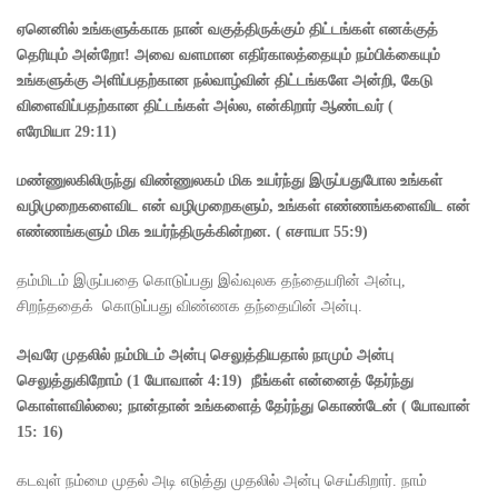
ஏனெனில் உங்களுக்காக நான் வகுத்திருக்கும் திட்டங்கள் எனக்குத்
தெரியும் அன்றோ! அவை வளமான எதிர்காலத்தையும் நம்பிக்கையும்
உங்களுக்கு அளிப்பதற்கான நல்வாழ்வின் திட்டங்களே அன்றி
,
கேடு
விளைவிப்பதற்கான திட்டங்கள் அல்ல
,
என்கிறார் ஆண்டவர்
(
எரேமியா
29:11)
மண்ணுலகிலிருந்து விண்ணுலகம் மிக உயர்ந்து இருப்பதுபோல உங்கள்
வழிமுறைகளைவிட என் வழிமுறைகளும், உங்கள் எண்ணங்களைவிட என்
எண்ணங்களும் மிக உயர்ந்திருக்கின்றன. ( எசாயா 55:9)
தம்மிடம் இருப்பதை கொடுப்பது இவ்வுலக தந்தையரின் அன்பு,
சிறந்ததைக் கொடுப்பது விண்ணக தந்தையின் அன்பு.
அவரே முதலில் நம்மிடம் அன்பு செலுத்தியதால் நாமும் அன்பு
செலுத்துகிறோம்
(1
யோவான்
4:19)
நீங்கள் என்னைத் தேர்ந்து
கொள்ளவில்லை
;
நான்தான் உங்களைத் தேர்ந்து கொண்டேன்
(
யோவான்
15: 16)
கடவுள் நம்மை முதல் அடி எடுத்து முதலில் அன்பு செய்கிறார். நாம்