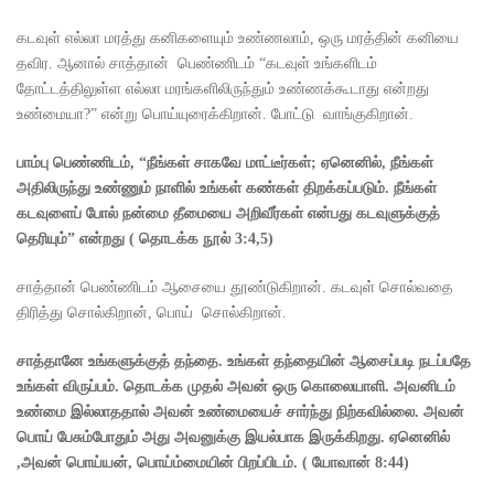
கடவுள் எல்லா மரத்து கனிகளையும் உண்ணலாம், ஒரு மரத்தின் கனியை
தவிர. ஆனால் சாத்தான் பெண்ணிடம் “கடவுள் உங்களிடம்
தோட்டத்திலுள்ள எல்லா மரங்களிலிருந்தும் உண்ணக்கூடாது என்றது
உண்மையா?” என்று பொய்யுரைக்கிறான். போட்டு வாங்குகிறான்.
பாம்பு பெண்ணிடம்
, “
நீங்கள் சாகவே மாட்டீர்கள்
;
ஏனெனில்
,
நீங்கள்
அதிலிருந்து உண்ணும் நாளில் உங்கள் கண்கள் திறக்கப்படும். நீங்கள்
கடவுளைப் போல் நன்மை தீமையை அறிவீர்கள் என்பது கடவுளுக்குத்
தெரியும்” என்றது
(
தொடக்க நூல்
3:4,5)
சாத்தான் பெண்ணிடம் ஆசையை தூண்டுகிறான். கடவுள் சொல்வதை
திரித்து சொல்கிறான், பொய் சொல்கிறான்.
சாத்தானே உங்களுக்குத் தந்தை. உங்கள் தந்தையின் ஆசைப்படி நடப்பதே
உங்கள் விருப்பம். தொடக்க முதல் அவன் ஒரு கொலையாளி. அவனிடம்
உண்மை இல்லாததால் அவன் உண்மையைச் சார்ந்து நிற்கவில்லை. அவன்
பொய் பேசும்போதும் அது அவனுக்கு இயல்பாக இருக்கிறது. ஏனெனில்
,
அவன் பொய்யன்
,
பொய்ம்மையின் பிறப்பிடம்.
(
யோவான்
8:44)