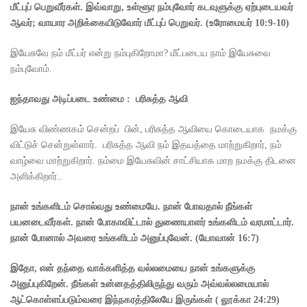
மீட்புப் பெறுவீர்கள்.
இவ்வாறு
,
உள்ளூர நம்புவோர் கடவுளுக்கு ஏற்புடையவர்
ஆவர்
;
வாயார அறிக்கையிடுவோர் மீட்புப் பெறுவர்.
(
உரோமையர்
10:9-10)
இயேசுவே நம் மீட்பர் என்று நம்புகிறோமா? மீட்படைய நாம் இயேசுவை
நம்புவோம்.
ஐந்தாவது அடிப்படை உண்மை :
பரிசுத்த ஆவி
இயேசு விண்ணகம் சென்றப் பின், பரிசுத்த ஆவியை கொடையாக நமக்கு
விட்டுச் சென்றுள்ளார். பரிசுத்த ஆவி நம் இதயத்தை மாற்றுகிறார், நம்
வாழ்வை மாற்றுகிறார். நம்மை இயேசுவின் சாட்சியாக மாற நமக்கு திடனை
அளிக்கிறார்..
நான் உங்களிடம் சொல்வது உண்மையே. நான் போவதால் நீங்கள்
பயனடைவீர்கள். நான் போகாவிட்டால் துணையாளர் உங்களிடம் வரமாட்டார்.
நான் போனால் அவரை உங்களிடம் அனுப்புவேன்.
(
யோவான்
16:7)
இதோ
,
என் தந்தை வாக்களித்த வல்லமையை நான் உங்களுக்கு
அனுப்புகிறேன். நீங்கள் உன்னதத்திலிருந்து வரும் அவ்வல்லமையால்
ஆட்கொள்ளப்படும்வரை இந்நகரத்திலேயே இருங்கள்
(
லூக்கா
24:29)