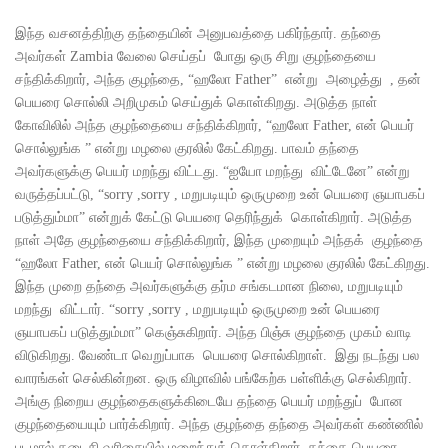
இந்த வசனத்திற்கு தந்தையின் அனுபவத்தை பகிர்ந்தார். தந்தை
அவர்கள் Zambia வேலை செய்தப் போது ஒரு சிறு குழந்தையை
சந்திக்கிறார், அந்த குழந்தை, “ஹலோ Father” என்று அழைத்து , தன்
பெயரை சொல்லி அறிமுகம் செய்துக் கொள்கிறது. அடுத்த நாள்
கோவிலில் அந்த குழந்தையை சந்திக்கிறார், “ஹலோ Father, என் பெயர்
சொல்லுங்க ” என்று மழலை குரலில் கேட்கிறது. பாவம் தந்தை
அவர்களுக்கு பெயர் மறந்து விட்டது. “ஐயோ மறந்து விட்டேனே” என்று
வருத்தப்பட்டு, “sorry ,sorry , மறுபடியும் ஒருமுறை உன் பெயரை ஞயாபகப்
படுத்தும்மா” என்றுக் கேட்டு பெயரை தெரிந்துக் கொள்கிறார். அடுத்த
நாள் அதே குழந்தையை சந்திக்கிறார், இந்த முறையும் அந்தக் குழந்தை
“ஹலோ Father, என் பெயர் சொல்லுங்க ” என்று மழலை குரலில் கேட்கிறது.
இந்த முறை தந்தை அவர்களுக்கு தர்ம சங்கடமான நிலை, மறுபடியும்
மறந்து விட்டார். “sorry ,sorry , மறுபடியும் ஒருமுறை உன் பெயரை
ஞயாபகப் படுத்தும்மா” கெஞ்சுகிறார். அந்த பிஞ்சு குழந்தை முகம் வாடி
விடுகிறது. வேண்டா வெறுப்பாக பெயரை சொல்கிறாள். இது நடந்து பல
வாரங்கள் செல்கின்றன. ஒரு விழாவில் பங்கேற்க பள்ளிக்கு செல்கிறார்.
அங்கு நிறைய குழந்தைகளுக்கிடையே தந்தை பெயர் மறந்துப் போன
குழந்தையையும் பார்க்கிறார். அந்த குழந்தை தந்தை அவர்கள் கண்ணில்
படமால் கடைசி வரிசையில் மறைந்துக் கொள்கிறார். தந்தை பெயரை