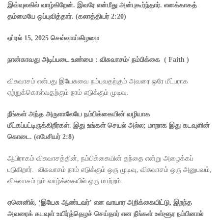
இவ்வுலகில் வாழ்கிறேன். இவரே என்மீது அன்புகூர்ந்தார். எனக்காகத்
தம்மையே ஒப்புவித்தார்
. (
கலாத்தியர்
2:20)
ஏப்ரல்
15, 2025
செவ்வாய்கிழமை
நான்காவது அடிப்படை உண்மை : விசுவாசம்
/
நம்பிக்கை
(
Faith )
விசுவாசம் என்பது இயேசுவை நம்புவதற்கும் அவரை ஒரே மீட்பராக
ஏற்றுக்கொள்வதற்கும் நாம் எடுக்கும் முடிவு.
நீங்கள் அந்த அருளாலேயே நம்பிக்கையின் வழியாக
மீட்கப்பட்டிருக்கிறீர்கள். இது உங்கள் செயல் அல்ல
;
மாறாக இது கடவுளின்
கொடை.
(
எபேசியர்
2:8)
ஆபிராகம் விசுவாசத்தின், நம்பிக்கையின் தந்தை என்று அழைக்கப்
படுகிறார். விசுவாசம் நாம் எடுக்கும் ஒரு முடிவு, விசுவாசம் ஒரு அனுபவம்,
விசுவாசம் நம் வாழ்க்கையில் ஒரு மாற்றம்.
ஏனெனில்
, ‘
இயேசு ஆண்டவர்’ என வாயார அறிக்கையிட்டு
,
இறந்த
அவரைக் கடவுள் உயிர்த்தெழச் செய்தார் என நீங்கள் உள்ளூர நம்பினால்