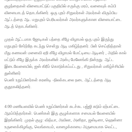
குழந்தைகள் விளையாட்டுப் பகுதியில் சருக்கு மரம், வளைவுக் கம்பி
விளையாடத் தொடங்கினர். ஒரு புறம் சிறுவர்கள் அவர்கள் விரும்பிய
ஆட்டத்தை ஆட மறுபுறம் பெரியவர்கள் அவர்களுக்கான விளையாட்டை
ஆடத் தொடங்கினர்.
முதல் ஆட்டமாக ஜோடிகள் பந்தை கீழே விழாமல் ஒரு புறம் இருந்து
மறுபுறம் சேர்ந்தே கடந்து சென்று ஆடி மகிழ்ந்தனர். பின் செய்தித்தாள்
மீது கணவன் மனைவி ஏறி கீழே விழாமல் போட்டியை ஆடினர் , அதில் கால்
மட்டும் கீழே இருக்க அவர்களின் அன்பு மேலோங்கி நின்றது. ஆட்ட
இடைவேளையில், ஐஸ் கிரீம் கொடுக்கப்பட்டது , சிறுவர்கள் மகிழ்ச்சியில்
துள்ளினர்
பெண் உறுப்பினர்கள் கரண்டி -நிலக்கடலை நடை ஆட்டத்தை ஆடி
குதூகலித்தனர்.
4:00 மணியளவில் பெண் உறுப்பினர்கள் சுடச்சுட பஜ்ஜி சுடும் ஏற்பாட்டை
ஆரம்பித்தார்கள். பெண்கள் இரு குழுக்களாக சமையல் வேளையில்
இறங்கினர். முதல் குழு: வித்யா, அவிலா, அனிதா, ஜஸ்டினா, ஹென்னா
உருளைக்கிழங்கு, வெங்காயம், வாழைக்காயை அருமையாக வெட்ட,