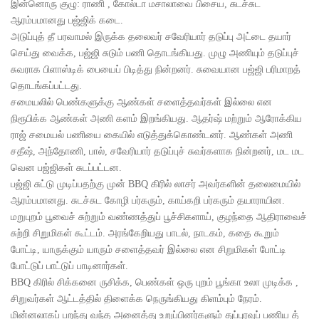
இன்னொரு குழு: ராணி , கோல்டா மசாலாவை பிசைய, சுடச்சுட
ஆரம்பமானது பஜ்ஜிக் கடை.
அடுப்புத் தீ பரவாமல் இருக்க தலைவர் சவேரியார் தடுப்பு அட்டை தயார்
செய்து வைக்க, பஜ்ஜி சுடும் பணி தொடங்கியது. முழு அணியும் தடுப்புச்
சுவராக பிளாஸ்டிக் பையைப் பிடித்து நின்றனர். சுவையான பஜ்ஜி பரிமாறத்
தொடங்கப்பட்டது.
சமையலில் பெண்களுக்கு ஆண்கள் சளைத்தவர்கள் இல்லை என
நிரூபிக்க ஆண்கள் அணி களம் இறங்கியது. ஆதர்ஷ் மற்றும் ஆரோக்கிய
ராஜ் சமையல் பணியை கையில் எடுத்துக்கொண்டனர். ஆண்கள் அணி
சதீஷ், அந்தோணி, பால், சவேரியார் தடுப்புச் சுவர்களாக நின்றனர், மட மட
வென பஜ்ஜிகள் சுடப்பட்டன.
பஜ்ஜி சுட்டு முடிப்பதற்கு முன் BBQ கிரில் லாசர் அவர்களின் தலைமையில்
ஆரம்பமானது. சுடச்சுட கோழி பர்கரும், காய்கறி பர்கரும் தயாராயின.
மறுபுறம் பூவைச் சுற்றும் வண்ணத்துப் பூச்சிகளாய், குழந்தை ஆதிராவைச்
சுற்றி சிறுமிகள் கூட்டம். அரங்கேறியது பாடல், நாடகம், கதை கூறும்
போட்டி, யாருக்கும் யாரும் சளைத்தவர் இல்லை என சிறுமிகள் போட்டி
போட்டுப் பாட்டுப் பாடினார்கள்.
BBQ கிரில் சிக்கனை ருசிக்க, பெண்கள் ஒரு புறம் பூங்கா உலா முடிக்க ,
சிறுவர்கள் ஆட்டத்தில் திளைக்க நெருங்கியது கிளம்பும் நேரம்.
மின்னலாகப் பறந்து வந்த அனைத்து உறுப்பினர்களும் துப்புரவுப் பணிய த்