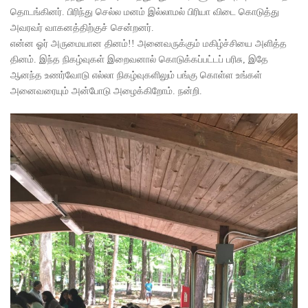
தொடங்கினர். பிரிந்து செல்ல மனம் இல்லாமல் பிரியா விடை கொடுத்து
அவரவர் வாகனத்திற்குச் சென்றனர்.
என்ன ஓர் அருமையான தினம்!! அனைவருக்கும் மகிழ்ச்சியை அளித்த
தினம். இந்த நிகழ்வுகள் இறைவனால் கொடுக்கப்பட்டப் பரிசு, இதே
ஆனந்த உணர்வோடு எல்லா நிகழ்வுகளிலும் பங்கு கொள்ள உங்கள்
அனைவரையும் அன்போடு அழைக்கிறோம். நன்றி.