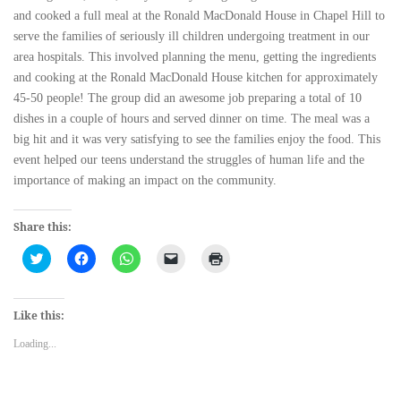
and cooked a full meal at the Ronald MacDonald House in Chapel Hill to
serve the families of seriously ill children undergoing treatment in our
area hospitals. This involved planning the menu, getting the ingredients
and cooking at the Ronald MacDonald House kitchen for approximately
45-50 people! The group did an awesome job preparing a total of 10
dishes in a couple of hours and served dinner on time. The meal was a
big hit and it was very satisfying to see the families enjoy the food. This
event helped our teens understand the struggles of human life and the
importance of making an impact on the community.
Share this:
Click
Click
Click
Click
Click
to
to
to
to
to
share
share
share
email
print
on
on
on
a
(Opens
Twitter
Facebook
WhatsApp
link
in
(Opens
(Opens
(Opens
to
new
Like this:
in
in
in
a
window)
new
new
new
friend
Loading...
window)
window)
window)
(Opens
in
new
window)