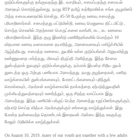
குடும்பங்களுக்கு தங்குவதற்கு இட வசதியும், சமைப்பதற்கு சமையல்
அறையும் கொடுத்துள்ளது. நமது RTP தமிழ் கத்தோலிக்க சங்க குழுவினர்
அந்த சமையலறையில் சென்று, 45-50 பேருக்கு உணவு சமைத்து
பரிமாறினார்கள். சமைத்தது மட்டுமின்றி, உணவு மெனுவை திட்டமிட்டு ,
சொந்த செலவில் அதற்கான பொருட்களை வாங்கி, சுட, சுட உணவை
பரிமாறினார்கள். இந்த குழு இரண்டு மணிநேரங்களில் மொத்தம் 10
விதமான உணவு வகைகளை தயாரித்து, அனைவரையும் மகிழ்ச்சியில்
ஆழ்த்தியது. சமைத்த உணவை, துயரில் உள்ள குடும்பங்கள் அனுபவித்து
உண்ணுவதை பார்த்தது, மிகவும் திருப்தி அளித்தது. இந்த சேவை
துன்பத்தால் துவளும் குடும்பங்களுக்கு, நம்மால் இயன்ற சிறிய துயர்
துடைத்த ஒரு அற்புத பணியாக அமைந்தது. நமது குழந்தைகள், மனித
வாழ்க்கையின் துன்பங்களையும், போராட்டங்களையும் புரிந்துக்
கொள்ளவும், அவர்கள் வாழ்க்கையில் தாக்கத்தை ஏற்படுத்துவதின்
முக்கியத்துவத்தையும் உணர்த்தும், ஒரு சிறந்த வாய்ப்பாக இது
அமைந்தது. இந்த பணியில் பங்குப் பெற்ற அனைத்து உறுப்பினர்களுக்கும்,
ஏற்பாடு செய்த வித்யா அவர்களுக்கும் எங்களது வாழ்த்துக்கள். இது
போன்ற தன்னலமற்ற தொண்டால் இறைவன் அன்பை இந்த உலகுக்கு
மேலும் அறிவிக்க வாழ்த்துக்கள்.
On August 10, 2019, many of our youth got together with a few adults